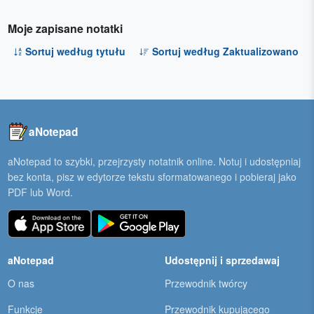
Moje zapisane notatki
Sortuj według tytułu
Sortuj według Zaktualizowano
aNotepad
aNotepad to szybki, przejrzysty notatnik online. Notuj i udostępniaj
bez konta, pisz w edytorze tekstu sformatowanego i pobieraj jako
PDF lub Word.
aNotepad
Udostępnij i sprzedawaj
O nas
Przewodnik twórcy
Funkcje
Przewodnik kupującego