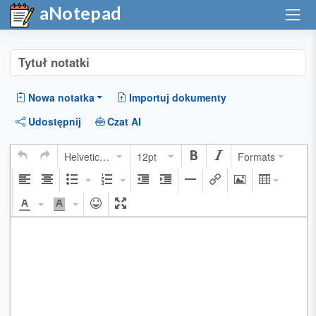
aNotepad
Nowa notatka
Importuj dokumenty
Udostępnij
Czat AI
Helvetica Neue
12pt
Formats