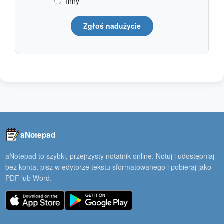
Inny
Zgłoś nadużycie
aNotepad
aNotepad to szybki, przejrzysty notatnik online. Notuj i udostępniaj
bez konta, pisz w edytorze tekstu sformatowanego i pobieraj jako
PDF lub Word.